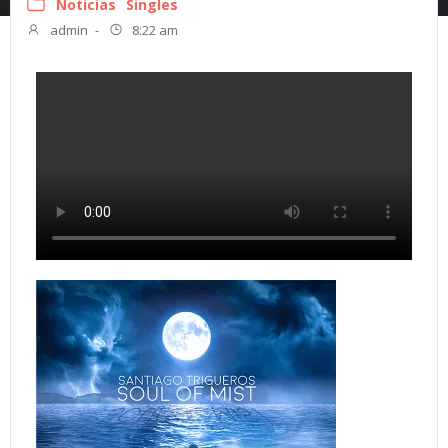
Noticias
Singles
admin
-
8:22 am