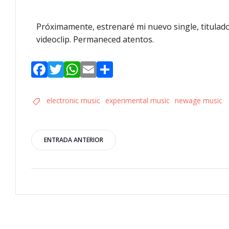
Próximamente, estrenaré mi nuevo single, titulad
videoclip. Permaneced atentos.
Facebook
Twitter
WhatsApp
Email
Compartir
electronic music
experimental music
newage music
ENTRADA ANTERIOR