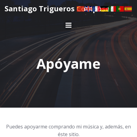
Santiago Trigueros Composer
Apóyame
Puedes apoyarme comprando mi música y, además, en
éste sitio.