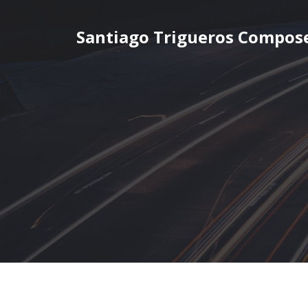
Saltar
al
Santiago Trigueros Compos
contenido