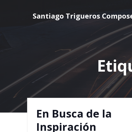
Saltar
al
Santiago Trigueros Compos
contenido
Etiq
En Busca de la
Inspiración