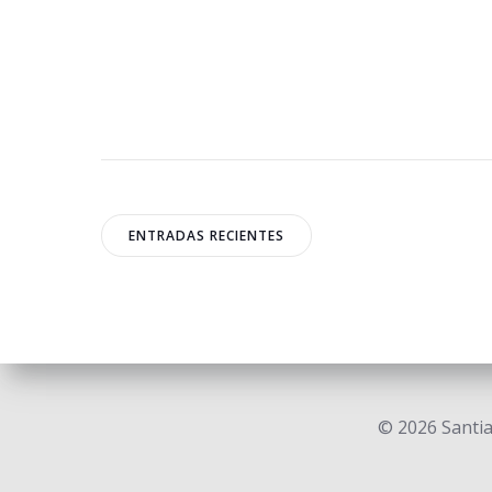
Navegación
Navega
ENTRADAS RECIENTES
de
de
entradas
entrad
© 2026 Santi