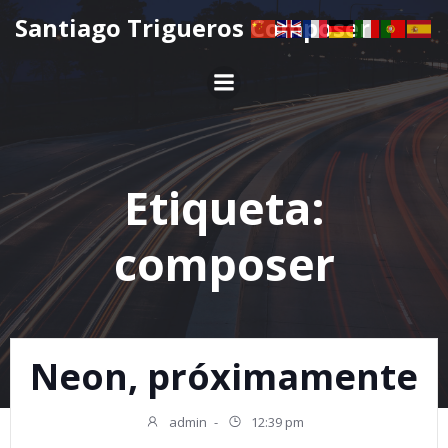
Saltar
Santiago Trigueros Composer
al
contenido
Etiqueta:
composer
Neon, próximamente
admin
-
12:39 pm